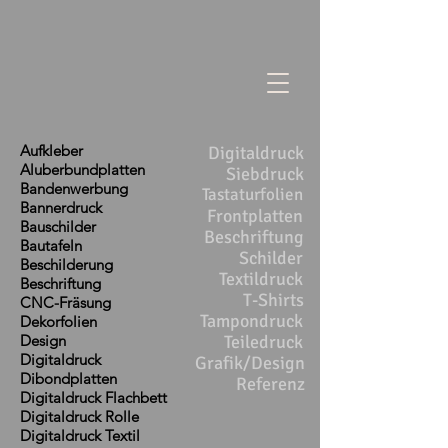
Aufkleber
Digitaldruck
Aluberbundplatten
Siebdruck
Bandenwerbung
Tastaturfolien
Bannerdruck
Frontplatten
Bauschilder
Beschriftung
Bautafeln
Schilder
Beschilderung
Textildruck
Beschriftung
T-Shirts
CNC-Fräsung
Tampondruck
Dekorfolien
Design
Teiledruck
Digitaldruck
Grafik/Design
Dibondplatten
Referenz
Digitaldruck Flachbett
Digitaldruck Rolle
Digitaldruck Textil