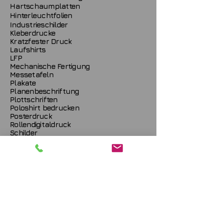
Hartschaumplatten
Hinterleuchtfolien
Industrieschilder
Kleberdrucke
Kratzfester Druck
Laufshirts
LFP
Mechanische Fertigung
Messetafeln
Plakate
Planenbeschriftung
Plottschriften
Poloshirt bedrucken
Posterdruck
Rollendigitaldruck
Schilder
Schilder Drucken
Schutzlackierung
Serienetiketten
Sicherheitsetiketten
Siebdruck
Sport T-Shirts
Starre Materialien
Sticker
Sublimationsdruck
Tampondruck