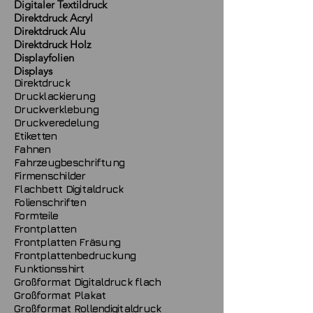
Digitaler Textildruck
Direktdruck Acryl
Direktdruck Alu
Direktdruck Holz
Displayfolien
Displays
Direktdruck
Drucklackierung
Druckverklebung
Druckveredelung
Etiketten
Fahnen
Fahrzeugbeschriftung
Firmenschilder
Flachbett Digitaldruck
Folienschriften
Formteile
Frontplatten
Frontplatten Fräsung
Frontplattenbedruckung
Funktionsshirt
Großformat Digitaldruck flach
Großformat Plakat
Großformat Rollendigitaldruck